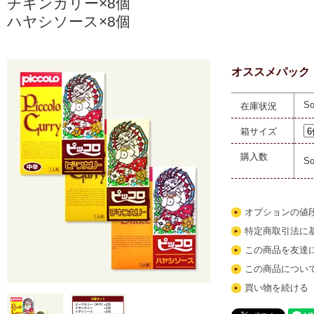
チキンカリー×8個
ハヤシソース×8個
オススメパック 【
So
在庫状況
箱サイズ
購入数
So
オプションの値
特定商取引法に
この商品を友達
この商品につい
買い物を続ける