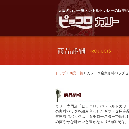
大阪のカレー屋・レトルトカレーの販売
トップ
>
商品一覧
> カレー＆蜜家珈琲バッグセ
商品情報
カリー専門店「ピッコロ」のレトルトカリ
の珈琲バッグを組み合わせたギフト専用商
蜜家珈琲バッグは、石釜ロースターで焙煎し
の爽やかな味わいと豊かな香りの珈琲がお