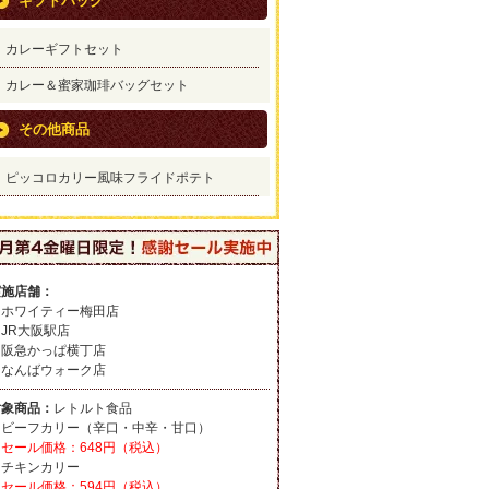
ギフトパック
カレーギフトセット
カレー＆蜜家珈琲バッグセット
その他商品
ピッコロカリー風味フライドポテト
実施店舗：
・ホワイティー梅田店
JR大阪駅店
・阪急かっぱ横丁店
・なんばウォーク店
対象商品：
レトルト食品
・ビーフカリー（辛口・中辛・甘口）
セール価格：648円（税込）
・チキンカリー
セール価格：594円（税込）