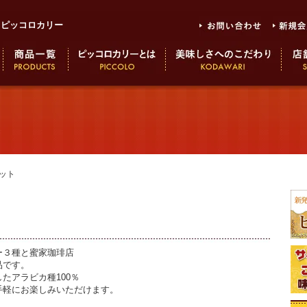
もピッコロカリー
ット
ー３種と蜜家珈琲店
品です。
たアラビカ種100％
手軽にお楽しみいただけます。